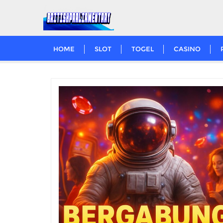
Skip
to
content
HOME
SLOT
TOGEL
CASINO