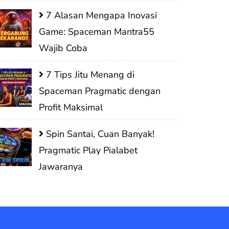
7 Alasan Mengapa Inovasi
Game: Spaceman Mantra55
Wajib Coba
7 Tips Jitu Menang di
Spaceman Pragmatic dengan
Profit Maksimal
Spin Santai, Cuan Banyak!
Pragmatic Play Pialabet
Jawaranya