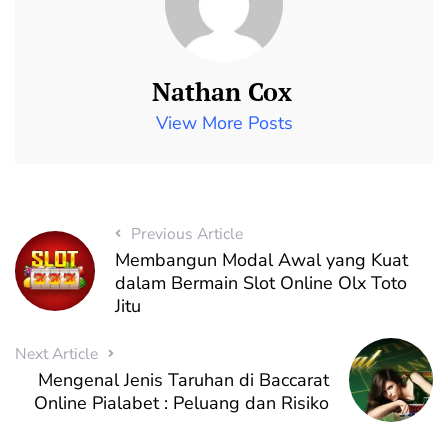
Nathan Cox
View More Posts
Previous Article
Membangun Modal Awal yang Kuat
dalam Bermain Slot Online Olx Toto
Jitu
Next Article
Mengenal Jenis Taruhan di Baccarat
Online Pialabet : Peluang dan Risiko