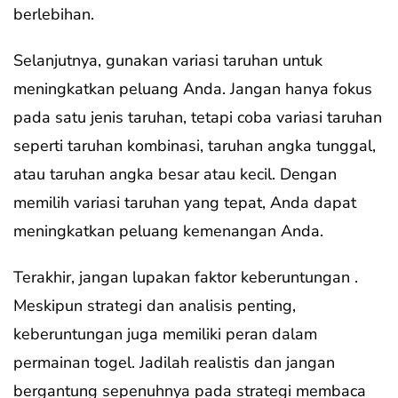
berlebihan.
Selanjutnya, gunakan variasi taruhan untuk
meningkatkan peluang Anda. Jangan hanya fokus
pada satu jenis taruhan, tetapi coba variasi taruhan
seperti taruhan kombinasi, taruhan angka tunggal,
atau taruhan angka besar atau kecil. Dengan
memilih variasi taruhan yang tepat, Anda dapat
meningkatkan peluang kemenangan Anda.
Terakhir, jangan lupakan faktor keberuntungan .
Meskipun strategi dan analisis penting,
keberuntungan juga memiliki peran dalam
permainan togel. Jadilah realistis dan jangan
bergantung sepenuhnya pada strategi membaca