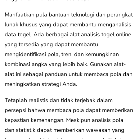
Manfaatkan pula bantuan teknologi dan perangkat
lunak khusus yang dapat membantu menganalisis
data togel. Ada berbagai alat analisis togel online
yang tersedia yang dapat membantu
mengidentifikasi pola, tren, dan kemungkinan
kombinasi angka yang lebih baik. Gunakan alat-
alat ini sebagai panduan untuk membaca pola dan
meningkatkan strategi Anda.
Tetaplah realistis dan tidak terjebak dalam
persepsi bahwa membaca pola dapat memberikan
kepastian kemenangan. Meskipun analisis pola
dan statistik dapat memberikan wawasan yang