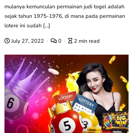
mulanya kemunculan permainan judi togel adalah
sejak tahun 1975-1976, di mana pada permainan
lotere ini sudah […]
July 27, 2022
0
2 min read