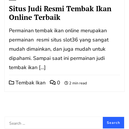
Situs Judi Resmi Tembak Ikan
Online Terbaik
Permainan tembak ikan online merupakan
permainan resmi situs slot36 yang sangat
mudah dimainkan, dan juga mudah untuk
dipahami. Sampai saat ini permainan judi
tembak ikan […]
Tembak Ikan
0
2 min read