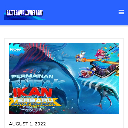
Skip
to
content
AUGUST 1, 2022