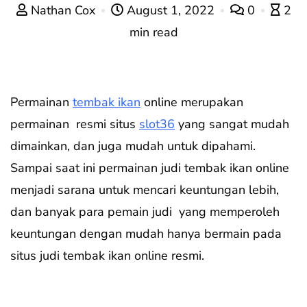
Nathan Cox
August 1, 2022
0
2
min read
Permainan
tembak ikan
online merupakan
permainan resmi situs
slot36
yang sangat mudah
dimainkan, dan juga mudah untuk dipahami.
Sampai saat ini permainan judi tembak ikan online
menjadi sarana untuk mencari keuntungan lebih,
dan banyak para pemain judi yang memperoleh
keuntungan dengan mudah hanya bermain pada
situs judi tembak ikan online resmi.