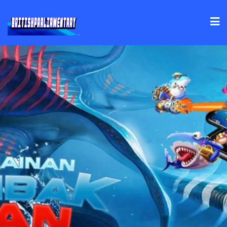
Skip
to
content