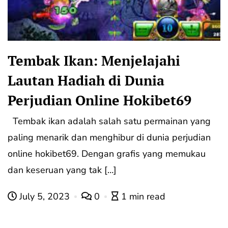
Tembak Ikan: Menjelajahi
Lautan Hadiah di Dunia
Perjudian Online Hokibet69
Tembak ikan adalah salah satu permainan yang
paling menarik dan menghibur di dunia perjudian
online hokibet69. Dengan grafis yang memukau
dan keseruan yang tak […]
July 5, 2023
0
1 min read