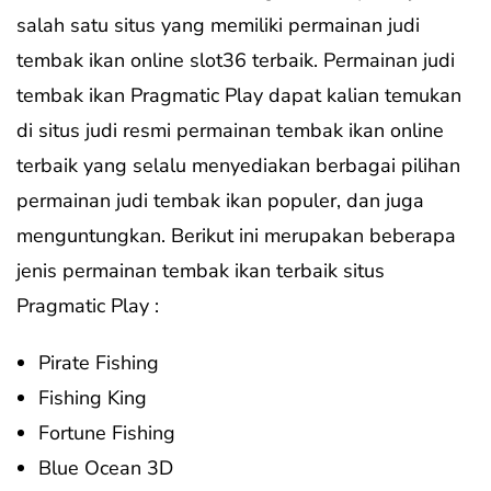
salah satu situs yang memiliki permainan judi
tembak ikan online slot36 terbaik. Permainan judi
tembak ikan Pragmatic Play dapat kalian temukan
di situs judi resmi permainan tembak ikan online
terbaik yang selalu menyediakan berbagai pilihan
permainan judi tembak ikan populer, dan juga
menguntungkan. Berikut ini merupakan beberapa
jenis permainan tembak ikan terbaik situs
Pragmatic Play :
Pirate Fishing
Fishing King
Fortune Fishing
Blue Ocean 3D