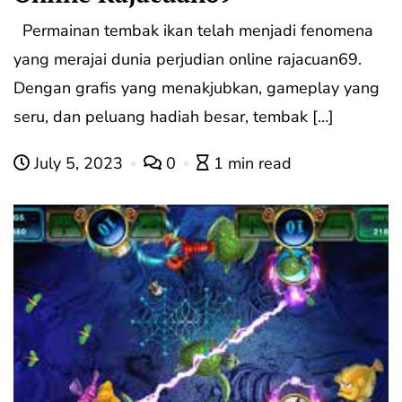
Permainan tembak ikan telah menjadi fenomena
yang merajai dunia perjudian online rajacuan69.
Dengan grafis yang menakjubkan, gameplay yang
seru, dan peluang hadiah besar, tembak […]
July 5, 2023
0
1 min read